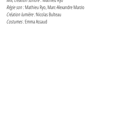
Mix, création sonore :
Mathieu Ryo
Régie son :
Mathieu Ryo, Marc-Alexandre Marzio
Création lumière :
Nicolas Bulteau
Costumes :
Emma Assaud
Régie générale :
Zoé Magnier Bisilliat
Coordination technique :
Zoé Magnier Bisilliat,
François Pelaprat
Construction :
Sud Side
Réalisation teaser :
Thomas Bailly
Administration de production, développement :
Sarah
Harmach
Logistique, production de tournée :
Anne-Lise Mihelic
Agence de presse :
Plan Bey
Contacts
Artistique :
Johanne Humblet -
+33 (0)6 07 32 35 33
artistique(at)lesfillesdurenardpale.com
Régie générale :
Zoé Magnier Bisilliat
regie(at)lesfillesdurenardpale.com