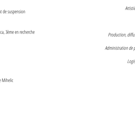
Artisti
oint de suspension
artist
cca, 3ème en recherche
Production, diffu
j
Administration de 
administra
Logis
logist
e Mihelic