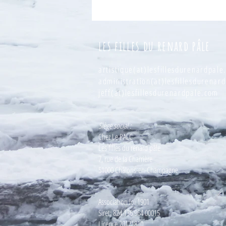
les filles du renard pâle
artistique(at)lesfillesdurenardpal
administration(at)lesfillesdurenar
jeff(at)lesfillesdurenardpale.com
Siège social :
Chez Le PALC
Les filles du renard pâle
7, rue de la Charrière
51000 Châlons-en-Champagne
Association loi 1901
Siret: 824 136 964 00015
Licence 20171810