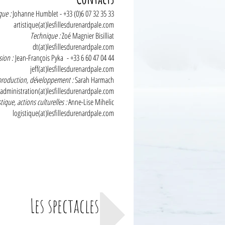
que :
Johanne Humblet - +33 (0)6 07 32 35 33
ique(at)lesfillesdurenardpale.com
Technique :
Zoé Magnier Bisilliat
dt(at)lesfillesdurenardpale.com
sion :
Jean-François Pyka - +33 6 60 47 04 44
eff(at)lesfillesdurenardpale.com
production, développement :
Sarah Harmach
tion(at)lesfillesdurenardpale.com
tique, actions culturelles :
Anne-Lise Mihelic
ique(at)lesfillesdurenardpale.com
Les spectacles