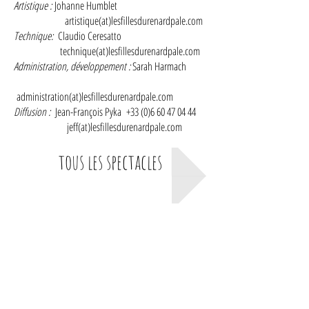
Artistique :
Johanne Humblet
artistique(at)lesfillesdurenardpale.com
Technique:
Claudio Ceresatto
technique(at)lesfillesdurenardpale.com
Administration, développement :
Sarah Harmach
administration(at)lesfillesdurenardpale.com
Diffusion :
Jean-François Pyka
+33 (0)6 60 47 04 44
jeff
(at)lesfillesdurenardpale.com
tous les spectacles