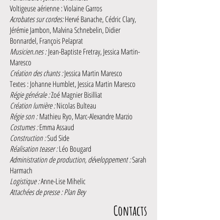
Voltigeuse aérienne : Violaine Garros
Acrobates sur cordes:
Hervé Banache, Cédric Clary,
Jérémie Jambon, Malvina Schnebelin, Didier
Bonnardel, François Pelaprat
Musicien.nes :
Jean-Baptiste Fretray,
Jessica Martin-
Maresco
Création des chants :
Jessica Martin Maresco
Textes : Johanne Humblet, Jessica Martin Maresco
Régie générale :
Zoé Magnier Bisilliat
Création lumière :
Nicolas Bulteau
Régie son :
Mathieu Ryo, Marc-Alexandre Marzio
Costumes :
Emma Assaud
Construction :
Sud Side
Réalisation teaser :
Léo Bougard
Administration de production, développement :
Sarah
Harmach
Logistique :
Anne-Lise Mihelic
​Attachées de presse : Plan Bey
Contacts