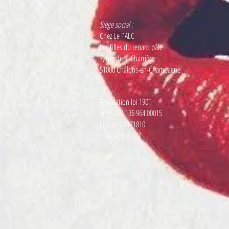
Siège social :
Chez Le PALC
Les filles du renard pâle
7, rue de la Charrière
51000 Châlons-en-Champagne
Association loi 1901
Siret: 824 136 964 00015
Licence 20171810
Code APE 9001Z