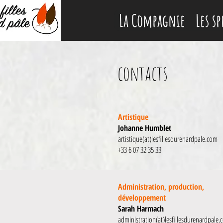
La Compagnie
Les sp
contacts
Artistique
Johanne Humblet
artistique(at)lesfillesdurenardpale.com
+33 6 07 32 35 33
Administration, production,
développement
Sarah Harmach
administration(at)lesfillesdurenardpale