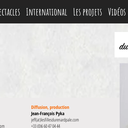
ectacles
International
Les projets
Vidéos
Diffusion, production
Jean-François Pyka
jeff(at)lesfillesdurenardpale.com
.com
+33 (0)6 60 47 04 44