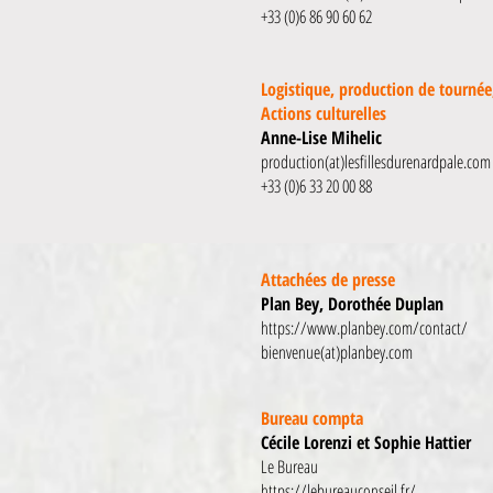
+33 (0)6 86 90 60 62
Logistique, production de tournée
Actions culturelles
Anne-Lise Mihelic
production(at)lesfillesdurenardpale.com
+33 (0)6 33 20 00 88
Attachées de presse
Plan Bey, Dorothée Duplan
https://www.planbey.com/contact/
bienvenue(at)planbey.com
Bureau compta
Cécile Lorenzi et Sophie Hattier
Le Bureau
https://lebureauconseil.fr/