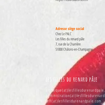
Adresse siège social
Chez Le PALC
Les filles du renard pâle
7, rue de la Charrière
51000 Châlons-en-Champagne
les filles du renard pâle
artistique(at)lesfillesdurenardpal
administration(at)lesfillesdurenar
jeff(at)lesfillesdurenardpale.com