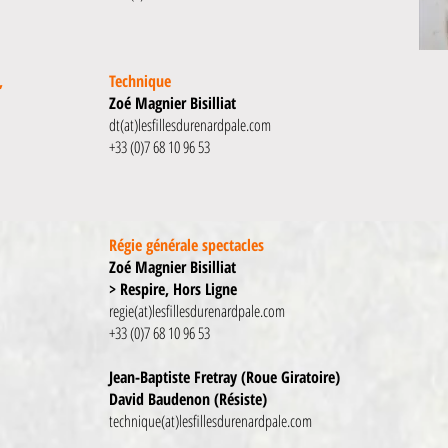
,
Technique
Zoé Magnier Bisilliat
dt(at)lesfillesdurenardpale.com
+33 (0)7 68 10 96 53
Régie générale spectacles
Zoé Magnier Bisilliat
> Respire, Hors Ligne
regie(at)lesfillesdurenardpale.com
+33 (0)7 68 10 96 53
Jean-Baptiste Fretray (Roue Giratoire)
David Baudenon (Résiste)
technique(at)lesfillesdurenardpale.com