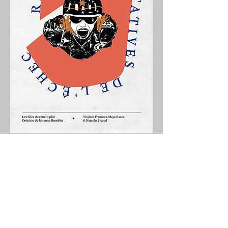
les filles du renard pâle
artistique(at)lesfillesdurenardpale.com
administration(at)lesfillesdurenardpale.
com
jeff(at)lesfillesdurenardpale.com