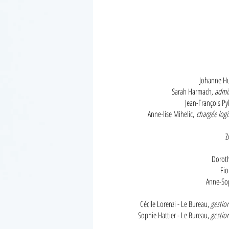
Johanne H
Sarah Harmach
, admi
Jean-François Py
Anne-lise Mihelic,
chargée logi
Z
Dorot
Fio
Anne-Sop
Cécile Lorenzi - Le Bureau,
gestio
Sophie Hattier - Le Bureau,
gestion