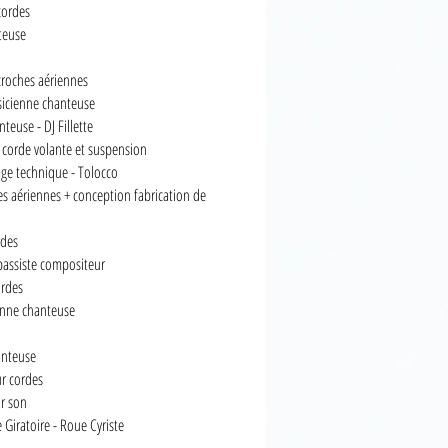
cordes
teuse
ccroches aériennes
sicienne chanteuse
euse - DJ Fillette
 corde volante et suspension
age technique - Tolocco
es aériennes + conception fabrication de
rdes
 bassiste compositeur
ordes
enne chanteuse
anteuse
ur cordes
ur son
Giratoire - Roue Cyriste