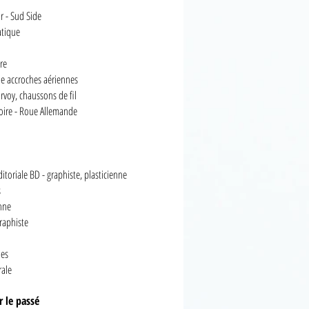
r - Sud Side
atique
re
gie accroches aériennes
rvoy, chaussons de fil
oire - Roue Allemande
itoriale BD - graphiste, plasticienne
s
enne
graphiste
des
rale
r le passé