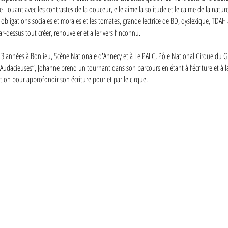
e jouant avec les contrastes de la douceur, elle aime la solitude et le calme de la natu
 obligations sociales et morales et les tomates, grande lectrice de BD, dyslexique, TDAH 
ar-dessus tout créer, renouveler et aller vers l’inconnu.
r 3 années à Bonlieu, Scène Nationale d'Annecy et à Le PALC, Pôle National Cirque du G
 “Audacieuses”, Johanne prend un tournant dans son parcours en étant à l’écriture et à l
ion pour approfondir son écriture pour et par le cirque.