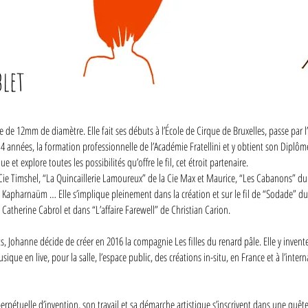
let
 de 12mm de diamètre. Elle fait ses débuts à l’École de Cirque de Bruxelles, passe par l
r 4 années, la formation professionnelle de l’Académie Fratellini et y obtient son Diplô
e et explore toutes les possibilités qu’offre le fil, cet étroit partenaire.
a Cie Timshel, “La Quincaillerie Lamoureux” de la Cie Max et Maurice, “Les Cabanons” d
x Kapharnaüm … Elle s’implique pleinement dans la création et sur le fil de “Sodade” du
 Catherine Cabrol et dans “L’affaire Farewell” de Christian Carion.
ets, Johanne décide de créer en 2016 la compagnie Les filles du renard pâle. Elle y invent
que en live, pour la salle, l’espace public, des créations in-situ, en France et à l’interna
pétuelle d’invention, son travail et sa démarche artistique s’inscrivent dans une quê