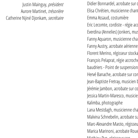
Didier Bonnardel, acrobate sur 
Justin Mainguy,
président
Elisa Chrétien, musicienne chan
Aurore Martinet,
trésorière
Emma Assaud, costumière
Catherine Njiné Djonkam,
secrétaire
Eric Lecomte, cordiste - régie a
Everdina (Annelies) Jonkers, mu
Fanny Aquaron, musicienne chant
Fanny Austry, acrobate aérienne
Florent Merino, régisseur stock
François Pelaprat, régie accroch
baudriers - Point de suspension
Hervé Banache, acrobate sur co
Jean-Baptiste Fretray, musicien
Jérémie Jambon, acrobate sur c
Jessica Martin-Maresco, musici
Kalimba, photographe
Lana Mestdagh, musicienne ch
Malvina Schnebelin, acrobate s
Marc-Alexandre Marzio, régisse
Marica Marinoni, acrobate Roue 