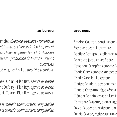
au bureau
avec nous
umblet,
directrice artistique - funambule
Antoine Gautron, constructeur -
nistratrice et chargée de développement
Astrid Anquetin, illustratrice
ka,
chargé de production et de diffusion
Baptiste Cozzupoli, ateliers actio
stique - production de tournée - actions
Bénédicte Jacquier, artificière
culturelles
Cassandre Schopfer, acrobate Ro
oé Magnier Bisilliat,
directrice technique
Cédric Clary, acrobate sur corde
Charlie Zanello, illustrateur
hée Duplan
-
Plan Bey,
agence de presse
Clarisse Baudoin, acrobate mani
na Defolny
- Plan Bey,
agence de presse
Claudio Ceresatto, régie général
hie Taude - Plan Bey,
agence de presse
Clément Bonnin, création lumiè
Constance Biasotto, dramaturg
n et conseils
administratifs,
comptabilité
David Baudenon, régisseur lumi
 et conseils
administratifs
,
comptabilité
Delhia Cavedo, régisseuse lumiè