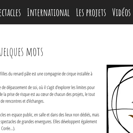
ectacles
International
Les projets
Vidéos
uelques mots
illes du renard pâle est une compagnie de cirque installée à
de dépassement de soi, où il s’agit d’explorer les limites pour
e la prise de risque est au cœur de chacun des projets, le tout
 de rencontres et d’échanges.
cles en espace public, en salle et dans des lieux non dédiés, mais
s spectacles de grandes envergures. Elles développent également
l, Corée…).