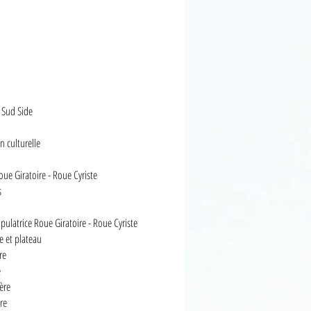
 Sud Side
n culturelle
ue Giratoire - Roue Cyriste
s
pulatrice Roue Giratoire - Roue Cyriste
e et plateau
re
e
ère
re