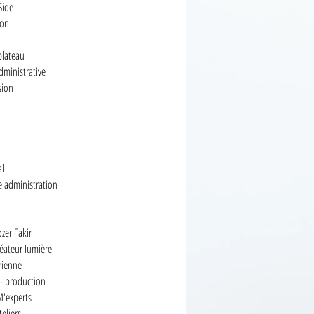
Side
son
plateau
dministrative
sion
al
e administration
zer Fakir
réateur lumière
érienne
 - production
M'experts
teliers