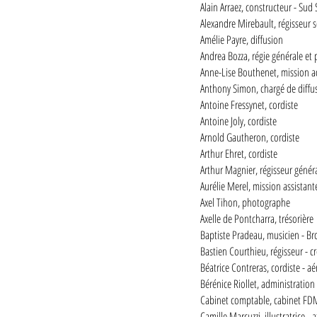
Alain Arraez, constructeur - Sud 
Alexandre Mirebault, régisseur 
Amélie Payre, diffusion
Andrea Bozza, régie générale et 
Anne-Lise Bouthenet, mission a
Anthony Simon, chargé de diffu
Antoine Fressynet, cordiste
Antoine Joly, cordiste
Arnold Gautheron, cordiste
Arthur Ehret, cordiste
Arthur Magnier, régisseur génér
Aurélie Merel, mission assistant
Axel Tihon, photographe
Axelle de Pontcharra, trésorière
Baptiste Pradeau, musicien - Bro
Bastien Courthieu, régisseur - c
Béatrice Contreras, cordiste - a
Bérénice Riollet, administration
​Cabinet comptable, cabinet FD
Camille Marcuzzi, illustratrice - a