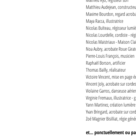
Mathieu Ryo, régisseur son
Matthieu Audejean, constructeu
Maxime Bourdon, regard acrob
Maya Racca, illustratrice
Nicolas Bulteau, régisseur lumiè
Nicolas Lourdelle, cordiste - ré
Nicolas Maistriaux - Maison Clai
Noa Aubry, acrobate Roue Girat
Pierre-Louis François, musicien
Raphaël Borson, artificier
Thomas Bailly, réalisateur
Victoire Vincent, mise en page éd
Vincent Joly, acrobate sur corde
Violaine Garros, danseuse aéri
Virginie Fremaux, illustratrice - 
Yann Martinez, création lumière
Yvan Bringard, acrobate sur cor
Zoé Magnier Bisilliat, régie géné
et... ponctuellement ou pa